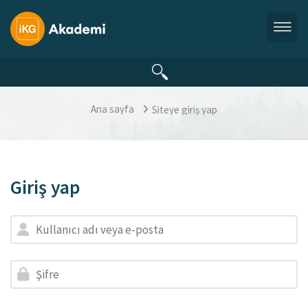
Ana içeriğe git
Ana sayfa
Siteye giriş yap
Giriş yap
Yeni hesap oluşturma adımına geç
Kullanıcı adı veya e-posta
Şifre