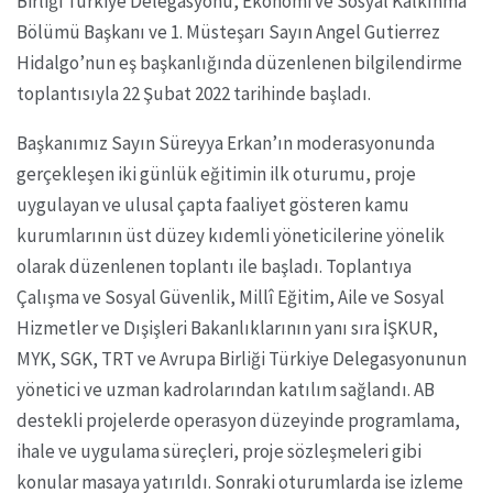
Birliği Türkiye Delegasyonu, Ekonomi ve Sosyal Kalkınma
Bölümü Başkanı ve 1. Müsteşarı Sayın Angel Gutierrez
Hidalgo’nun eş başkanlığında düzenlenen bilgilendirme
toplantısıyla 22 Şubat 2022 tarihinde başladı.
Başkanımız Sayın Süreyya Erkan’ın moderasyonunda
gerçekleşen iki günlük eğitimin ilk oturumu, proje
uygulayan ve ulusal çapta faaliyet gösteren kamu
kurumlarının üst düzey kıdemli yöneticilerine yönelik
olarak düzenlenen toplantı ile başladı. Toplantıya
Çalışma ve Sosyal Güvenlik, Millî Eğitim, Aile ve Sosyal
Hizmetler ve Dışişleri Bakanlıklarının yanı sıra İŞKUR,
MYK, SGK, TRT ve Avrupa Birliği Türkiye Delegasyonunun
yönetici ve uzman kadrolarından katılım sağlandı. AB
destekli projelerde operasyon düzeyinde programlama,
ihale ve uygulama süreçleri, proje sözleşmeleri gibi
konular masaya yatırıldı. Sonraki oturumlarda ise izleme