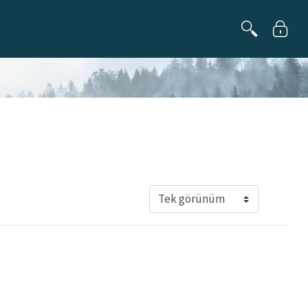
Görüntüleme modu üçüncül ge