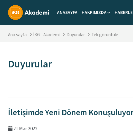
Ana içeriğe git
ANASAYFA
HAKKIMIZDA
HABERLE
Ana sayfa
İKG - Akademi
Duyurular
Tek görüntüle
Duyurular
Tamamlama Gereklilikleri
İletişimde Yeni Dönem Konuşuluyo
21 Mar 2022